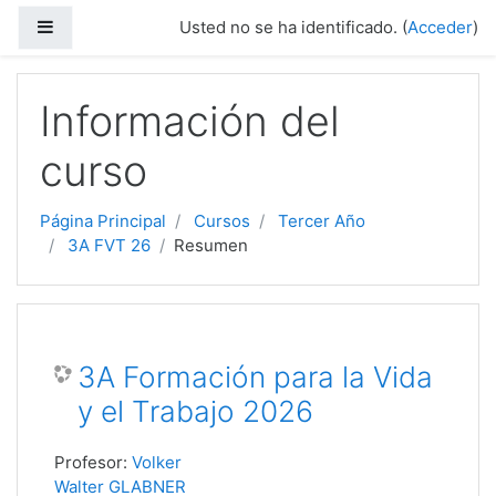
Salta al contenido principal
Panel lateral
Usted no se ha identificado. (
Acceder
)
Información del
curso
Página Principal
Cursos
Tercer Año
3A FVT 26
Resumen
3A Formación para la Vida
y el Trabajo 2026
Profesor:
Volker
Walter GLABNER