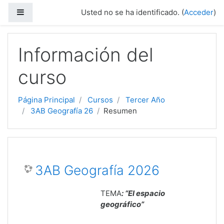
Salta al contenido principal
Panel lateral
Usted no se ha identificado. (
Acceder
)
Información del
curso
Página Principal
Cursos
Tercer Año
3AB Geografía 26
Resumen
3AB Geografía 2026
TEMA
: “El espacio
geográfico”