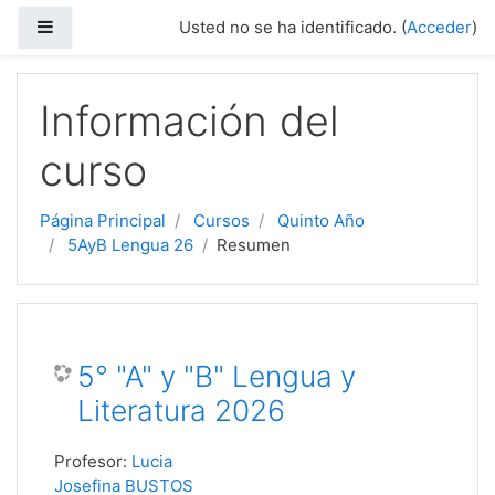
Salta al contenido principal
Panel lateral
Usted no se ha identificado. (
Acceder
)
Información del
curso
Página Principal
Cursos
Quinto Año
5AyB Lengua 26
Resumen
5° "A" y "B" Lengua y
Literatura 2026
Profesor:
Lucia
Josefina BUSTOS