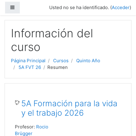
Salta al contenido principal
Panel lateral
Usted no se ha identificado. (
Acceder
)
Información del
curso
Página Principal
Cursos
Quinto Año
5A FVT 26
Resumen
5A Formación para la vida
y el trabajo 2026
Profesor:
Rocio
Brügger